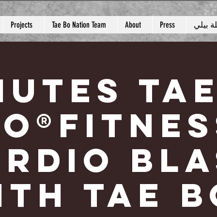
 بيلي
Press
About
Tae Bo Nation Team
Projects
minutes TA
BO®FITNES
ARDIO BLA
ITH TAE B