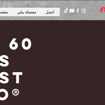
اتصل
مفضلة بيلي
مفضلة
E
S
ST
O®